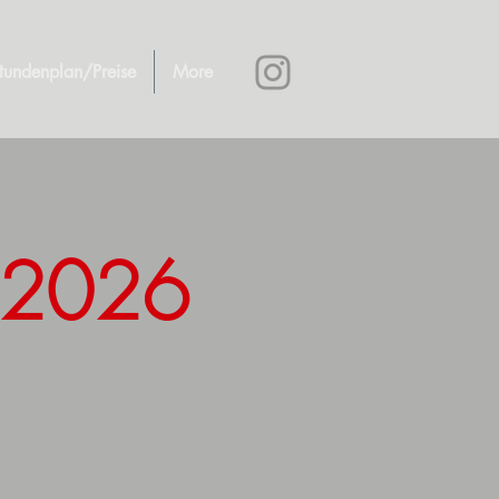
tundenplan/Preise
More
ns 2026